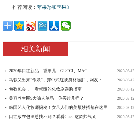
推荐阅读：
苹果7p和苹果8
相关新闻
2020年口红新品！香奈儿、GUCCI、MAC
2020-03-12
马蓉又出来“作妖”，穿中式红袄身材臃肿，网友：
2020-03-12
包教包会，一看就懂的化妆刷选购指南
2020-03-12
美容养生圈9大骗人单品，你买过几样？
2020-03-12
韩国艺人化妆师揭秘！女艺人们的美颜妙招都在这里
2020-03-12
口红放在包里总找不到？看看Gucci这款帅气又
2020-03-12