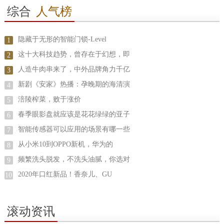
综合
人气榜
隐藏于无形的智能门锁-Level
1
这十大科技趋势，曾存在于幻想，即
2
人造牛肉串来了，中外品牌角力千亿
3
新剧《安家》热播：孕晚期的海清演
4
涪陵榨菜，败于涨价
5
春季眼影盘就应该是花花绿绿的亚子
6
智能传感器可以应用的场景有哪一些
7
从小米10到OPPO新机，华为的
8
频繁洗头脱发，不洗头油腻，你选对
9
2020年口红新品！香奈儿、GU
10
滚动资讯