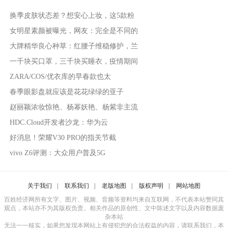
换季皮肤状态差？想安心上妆，这5款粉
女明星素颜被曝光，网友：完全是不同的
大牌精华良心种草：红腰子维稳修护，兰
一千块买口罩，三千块买睡衣，疫情期间
ZARA/COS/优衣库的早春款也太
春季眼影盘就应该是花花绿绿的亚子
赵丽颖浓妆惊艳、杨幂妖艳、杨紫非主流
HDC.Cloud开发者沙龙：华为云
好消息！荣耀V30 PRO的指关节截
vivo Z6评测：大众用户普及5G
关于我们
|
联系我们
|
老版地图
|
版权声明
|
网站地图
百姓经济网所有文字、图片、视频、音频等资料均来自互联网，不代表本站赞同其
观点，本站亦不为其版权负责。相关作品的原创性、文中陈述文字以及内容数据庞
杂本站
无法一一核实，如果您发现本网站上有侵犯您的合法权益的内容，请联系我们，本