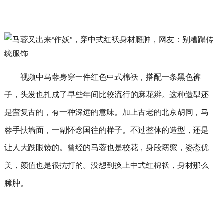
视频中马蓉身穿一件红色中式棉袄，搭配一条黑色裤
子，头发也扎成了早些年间比较流行的麻花辫。这种造型还
是蛮复古的，有一种深远的意味。加上古老的北京胡同，马
蓉手扶墙面，一副怀念国往的样子。不过整体的造型，还是
让人大跌眼镜的。曾经的马蓉也是校花，身段窈窕，姿态优
美，颜值也是很抗打的。没想到换上中式红棉袄，身材那么
臃肿。