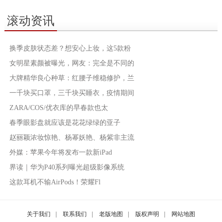
滚动资讯
换季皮肤状态差？想安心上妆，这5款粉
女明星素颜被曝光，网友：完全是不同的
大牌精华良心种草：红腰子维稳修护，兰
一千块买口罩，三千块买睡衣，疫情期间
ZARA/COS/优衣库的早春款也太
春季眼影盘就应该是花花绿绿的亚子
赵丽颖浓妆惊艳、杨幂妖艳、杨紫非主流
外媒：苹果今年将发布一款新iPad
界读｜华为P40系列曝光超级影像系统
这款耳机不输AirPods！荣耀Fl
关于我们
|
联系我们
|
老版地图
|
版权声明
|
网站地图