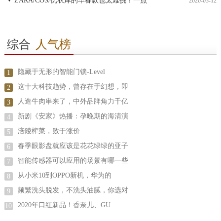
ZARA/COS/优衣库的早春款也太难挑！一点
2020-03-12
综合
人气榜
隐藏于无形的智能门锁-Level
1
这十大科技趋势，曾存在于幻想，即
2
人造牛肉串来了，中外品牌角力千亿
3
新剧《安家》热播：孕晚期的海清演
4
涪陵榨菜，败于涨价
5
春季眼影盘就应该是花花绿绿的亚子
6
智能传感器可以应用的场景有哪一些
7
从小米10到OPPO新机，华为的
8
频繁洗头脱发，不洗头油腻，你选对
9
2020年口红新品！香奈儿、GU
10