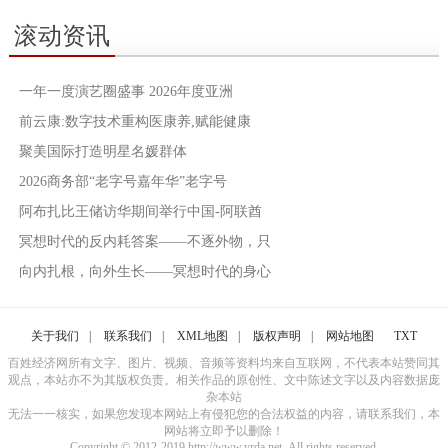
滚动资讯
一年一度演艺圈盛事 2026年度亚洲
前云康:数字技术重构医康养,赋能健康
聚美国际打造明星名媛群体
2026商务部“老字号嘉年华”老字号
阿布扎比王储访华期间举行中国-阿联酋
冥想时代的反内耗答案——不逐外物，只
向内扎根，向外生长——冥想时代的身心
关于我们
|
联系我们
|
XML地图
|
版权声明
|
网站地图
TXT
百姓经济网所有文字、图片、视频、音频等资料均来自互联网，不代表本站赞同其
观点，本站亦不为其版权负责。相关作品的原创性、文中陈述文字以及内容数据庞
杂本站
无法一一核实，如果您发现本网站上有侵犯您的合法权益的内容，请联系我们，本
网站将立即予以删除！
Copyright © 2012-2019 http://www.yrda.net, All rights reserved.