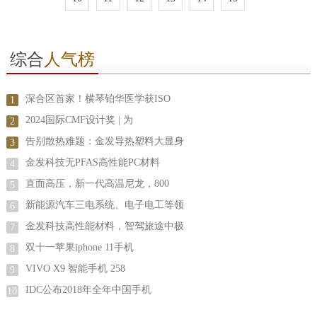
综合
人气榜
深合区首家！横琴铂华医学获ISO
1
2024国际CMF设计奖 | 为
2
告别散热难题：金发导热塑料大显身
3
金发科技无PFAS高性能PC材料
4
直面高压，新一代高温尼龙，800
5
新能源汽车三电系统、电子电工等领
6
金发科技高性能材料，智驾旅途中极
7
双十一苹果iphone 11手机
8
VIVO X9 智能手机 258
9
IDC公布2018年全年中国手机
10