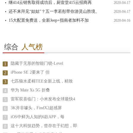
继414云销售取得成功后，厨壹堂415云招商再
2020-04-17
还不来拜见“姑姑”？五一李若彤带你游灵山胜境、
2020-04-17
15大配置免费送，全新Jeep+指南者加料不加
2020-04-16
综合
人气榜
隐藏于无形的智能门锁-Level
1
iPhone SE 2要来了 但
2
七匹狼水柔棉TEE全新上线，精致
3
华为 Mate Xs 5G 折叠
4
雷军双喜临门：小米发布全球最快4
5
3K并非噱头，FindX2超感屏
6
iOS中鲜为人知的6款APP，每
7
这十大科技趋势，曾存在于幻想，即
8