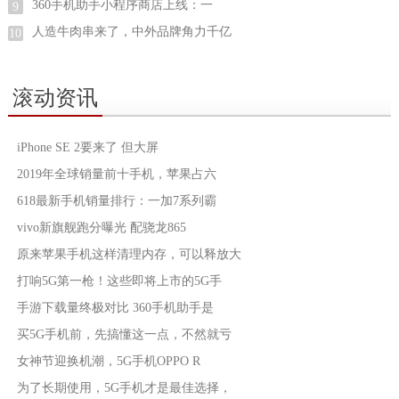
360手机助手小程序商店上线：一
9
人造牛肉串来了，中外品牌角力千亿
10
滚动资讯
iPhone SE 2要来了 但大屏
2019年全球销量前十手机，苹果占六
618最新手机销量排行：一加7系列霸
vivo新旗舰跑分曝光 配骁龙865
原来苹果手机这样清理内存，可以释放大
打响5G第一枪！这些即将上市的5G手
手游下载量终极对比 360手机助手是
买5G手机前，先搞懂这一点，不然就亏
女神节迎换机潮，5G手机OPPO R
为了长期使用，5G手机才是最佳选择，