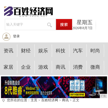
星期五
2026年8月7日
登录
资讯
财经
娱乐
科技
汽车
时尚
家居
企业
游戏
商讯
消费
微商
广告
您所在的位置：
主页
>
百姓经济网
>
商讯
> 正文