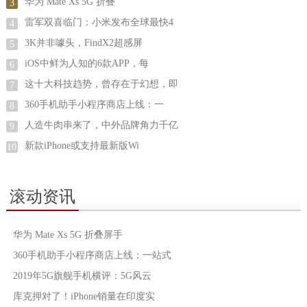
华为 Mate Xs 5G 折叠
3
雷军双喜临门：小米发布全球最快4
4
3K并非噱头，FindX2超感屏
5
iOS中鲜为人知的6款APP，每
6
这十大科技趋势，曾存在于幻想，即
7
360手机助手小程序商店上线：一
8
人造牛肉串来了，中外品牌角力千亿
9
新款iPhone或支持最新版Wi
10
滚动资讯
华为 Mate Xs 5G 折叠屏手
360手机助手小程序商店上线：一站式
2019年5G旗舰手机横评：5G风云
库克押对了！iPhone销量在印度实