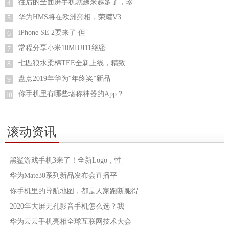
往后的全面屏手机就越来越多了，珍
4
华为HMS将在欧洲亮相，荣耀V3
5
iPhone SE 2要来了 但
6
常程分享小米10MIUI11绝密
7
七匹狼水柔棉TEE全新上线，精致
8
盘点2019年华为“年终奖”新品
9
你手机里有哪些堪称神器的App？
10
滚动资讯
黑鲨游戏手机3来了！全新Logo，性
华为Mate30系列新品发布会直播平
你手机里的导航地图，都是人家跑断腿得
2020年大屏无孔影音手机怎么选？我
华为云云手机亮相全球互联网技术大会