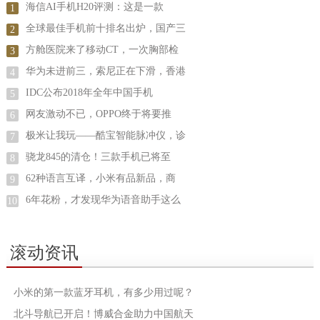
海信AI手机H20评测：这是一款
1
全球最佳手机前十排名出炉，国产三
2
方舱医院来了移动CT，一次胸部检
3
华为未进前三，索尼正在下滑，香港
4
IDC公布2018年全年中国手机
5
网友激动不已，OPPO终于将要推
6
极米让我玩——酷宝智能脉冲仪，诊
7
骁龙845的清仓！三款手机已将至
8
62种语言互译，小米有品新品，商
9
6年花粉，才发现华为语音助手这么
10
滚动资讯
小米的第一款蓝牙耳机，有多少用过呢？
北斗导航已开启！博威合金助力中国航天