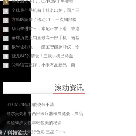
网友激动不已，OPPO终于将要推
3
全球最佳手机前十排名出炉，国产三
4
方舱医院来了移动CT，一次胸部检
5
华为未进前三，索尼正在下滑，香港
6
全球历史上销量最高十部手机：诺基
7
极米让我玩——酷宝智能脉冲仪，诊
8
骁龙845的清仓！三款手机已将至
9
62种语言互译，小米有品新品，商
10
滚动资讯
HTCM7/8/9/10傻傻分不清
舒尔美亮相中西部医疗器械展览会，展品
揭秘50岁女性年轻貌美的秘诀
寻找下一个流行色彩 三星 Galax