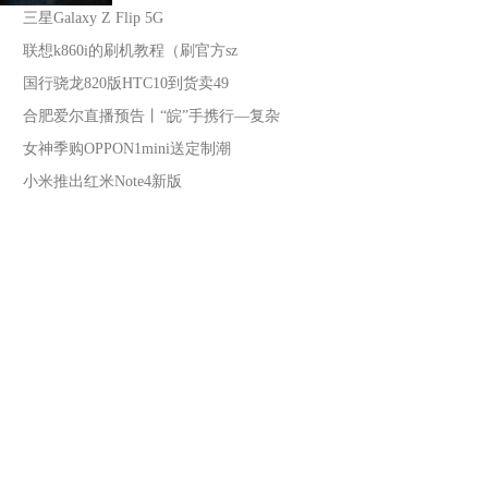
三星Galaxy Z Flip 5G
联想k860i的刷机教程（刷官方sz
国行骁龙820版HTC10到货卖49
合肥爱尔直播预告丨“皖”手携行—复杂
女神季购OPPON1mini送定制潮
小米推出红米Note4新版