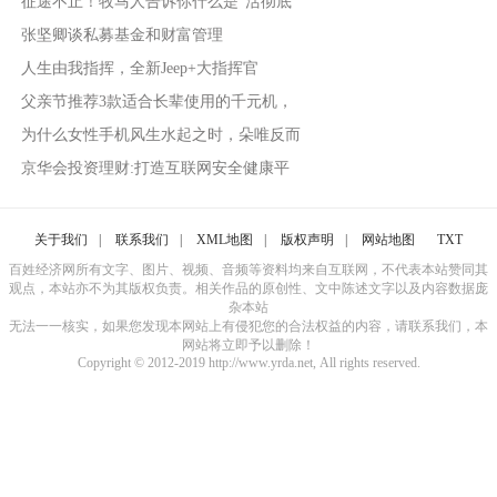
征途不止！牧马人告诉你什么是“活彻底
张坚卿谈私募基金和财富管理
人生由我指挥，全新Jeep+大指挥官
父亲节推荐3款适合长辈使用的千元机，
为什么女性手机风生水起之时，朵唯反而
京华会投资理财:打造互联网安全健康平
关于我们
|
联系我们
|
XML地图
|
版权声明
|
网站地图
TXT
百姓经济网所有文字、图片、视频、音频等资料均来自互联网，不代表本站赞同其
观点，本站亦不为其版权负责。相关作品的原创性、文中陈述文字以及内容数据庞
杂本站
无法一一核实，如果您发现本网站上有侵犯您的合法权益的内容，请联系我们，本
网站将立即予以删除！
Copyright © 2012-2019 http://www.yrda.net, All rights reserved.