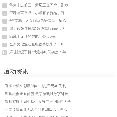
华为未进前三，索尼正在下滑，香港
4
62种语言互译，小米有品新品，商
5
6年花粉，才发现华为语音助手这么
6
华为官微连曝3款超级旗舰新品，2
7
隐藏于无形的智能门锁-Level
8
全新努比亚红魔电竞手机来了：10
9
乐视超级手机2代发布时间确定：苹
10
滚动资讯
香槟金机身彰显时尚气息_千元4G飞利
聚焦社会正向价值 数字游戏以数字科技
造福家庭！固生堂中医与广州中医药大学
一文读懂紫燕无人直升机测绘六大亮点！