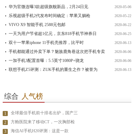
华为官微连曝3款超级旗舰新品，2月24日见
2020-05-06
乐视超级手机2代发布时间确定：苹果又躺枪
2020-05-22
VIVO X9 智能手机 2588元包邮
2020-06-22
一天为用户节省超1亿元，京东818手机节神券日
2020-06-25
双十一苹果iphone 11手机壳推荐，比平时
2020-06-13
手机都能通过外卖下单？魅族鹿角巷这次把手机专卖
2020-06-06
一加手机3配置首曝：5.5英寸1080P+骁龙
2020-06-06
联想手机Z5评测：ZUK手机的重生之作？被誉为
2020-06-13
综合
人气榜
全球最佳手机前十排名出炉，国产三
1
方舱医院来了移动CT，一次胸部检
2
海信AI手机H20评测：这是一款
3