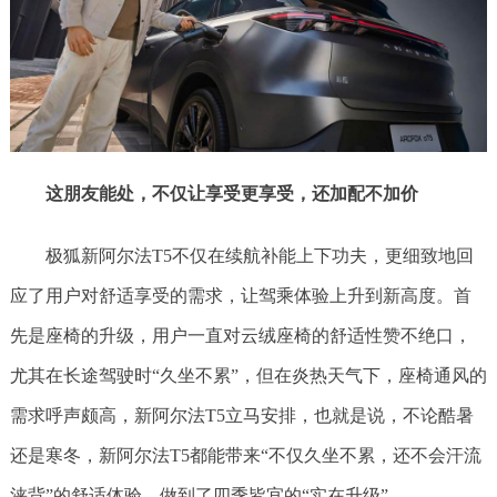
这朋友能处，不仅让享受更享受，还加配不加价
极狐新阿尔法T5不仅在续航补能上下功夫，更细致地回
应了用户对舒适享受的需求，让驾乘体验上升到新高度。首
先是座椅的升级，用户一直对云绒座椅的舒适性赞不绝口，
尤其在长途驾驶时“久坐不累”，但在炎热天气下，座椅通风的
需求呼声颇高，新阿尔法T5立马安排，也就是说，不论酷暑
还是寒冬，新阿尔法T5都能带来“不仅久坐不累，还不会汗流
浃背”的舒适体验，做到了四季皆宜的“实在升级”。