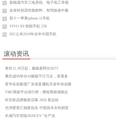
新能源汽车三电系统、电子电工等领
6
金发科技高性能材料，智驾旅途中极
7
双十一苹果iphone 11手机
8
VIVO X9 智能手机 258
9
IDC公布2018年全年中国手机
10
滚动资讯
售价12.38万起，极狐新阿尔法T5
重庆成功举办AI赋能千行万企，签署多
富华名创集团广东省直属机关老年协会睡
TMC商旅平台排行榜：携程商旅领跑企
科言析品牌焕新启幕 2026 新品绘
光泽爱美汇独家冠名 中国首本女性财富
长城汽车登陆2026CES “全产业