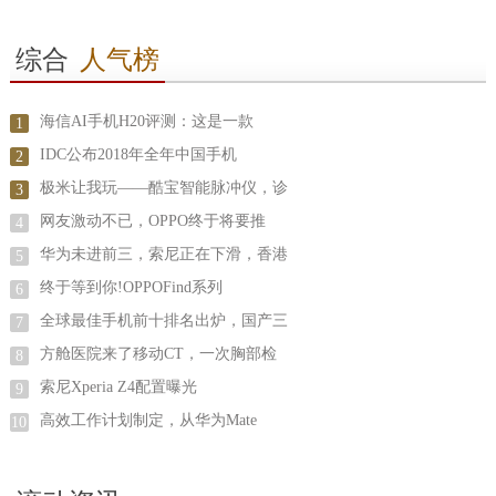
综合
人气榜
海信AI手机H20评测：这是一款
1
IDC公布2018年全年中国手机
2
极米让我玩——酷宝智能脉冲仪，诊
3
网友激动不已，OPPO终于将要推
4
华为未进前三，索尼正在下滑，香港
5
终于等到你!OPPOFind系列
6
全球最佳手机前十排名出炉，国产三
7
方舱医院来了移动CT，一次胸部检
8
索尼Xperia Z4配置曝光
9
高效工作计划制定，从华为Mate
10