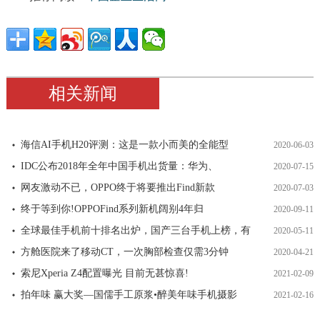
相关新闻
海信AI手机H20评测：这是一款小而美的全能型
2020-06-03
IDC公布2018年全年中国手机出货量：华为、
2020-07-15
网友激动不已，OPPO终于将要推出Find新款
2020-07-03
终于等到你!OPPOFind系列新机阔别4年归
2020-09-11
全球最佳手机前十排名出炉，国产三台手机上榜，有
2020-05-11
方舱医院来了移动CT，一次胸部检查仅需3分钟
2020-04-21
索尼Xperia Z4配置曝光 目前无甚惊喜!
2021-02-09
拍年味 赢大奖—国儒手工原浆•醉美年味手机摄影
2021-02-16