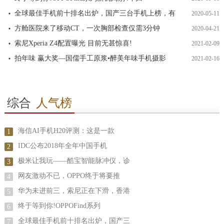
全球最佳手机前十排名出炉，国产三台手机上榜，有
2020-05-11
方舱医院来了移动CT，一次胸部检查仅需3分钟
2020-04-21
索尼Xperia Z4配置曝光 目前无甚惊喜!
2021-02-09
拍年味 赢大奖—国儒手工原浆•醉美年味手机摄影
2021-02-16
综合
人气榜
海信AI手机H20评测：这是一款
1
IDC公布2018年全年中国手机
2
极米让我玩——酷宝智能脉冲仪，诊
3
网友激动不已，OPPO终于将要推
4
华为未进前三，索尼正在下滑，香港
5
终于等到你!OPPOFind系列
6
全球最佳手机前十排名出炉，国产三
7