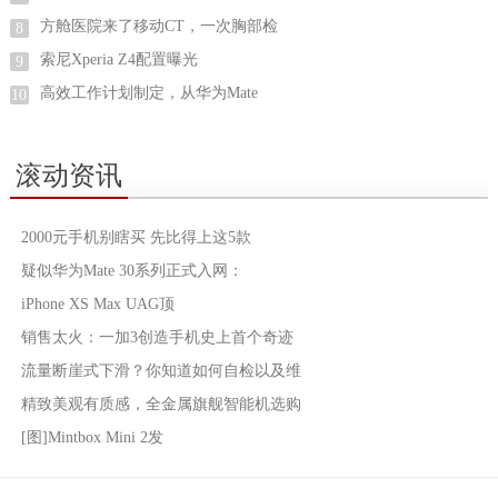
方舱医院来了移动CT，一次胸部检
8
索尼Xperia Z4配置曝光
9
高效工作计划制定，从华为Mate
10
滚动资讯
2000元手机别瞎买 先比得上这5款
疑似华为Mate 30系列正式入网：
iPhone XS Max UAG顶
销售太火：一加3创造手机史上首个奇迹
流量断崖式下滑？你知道如何自检以及维
精致美观有质感，全金属旗舰智能机选购
[图]Mintbox Mini 2发