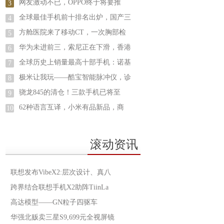
网友激动不已，OPPO终于将要推
3
全球最佳手机前十排名出炉，国产三
4
方舱医院来了移动CT，一次胸部检
5
华为未进前三，索尼正在下滑，香港
6
全球历史上销量最高十部手机：诺基
7
极米让我玩——酷宝智能脉冲仪，诊
8
骁龙845的清仓！三款手机已将至
9
62种语言互译，小米有品新品，商
10
滚动资讯
联想发布VibeX2:层次设计、真八
跨界结合联想手机X2助阵TiinLa
高达模型——GN粒子四驱车
华强北贩卖三星S9,699元全视屏镜