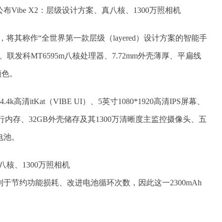
想到公布Vibe X2：层级设计方案、真八核、1300万照相机
2，将其称作“全世界第一款层级（layered）设计方案的智能手
屏、联发科MT6595m八核处理器、7.72mm外壳薄厚、平扁线
颜色。
d 4.4k高清itKat（VIBE UI）、5英寸1080*1920高清IPS屏幕、
运行内存、32GB外壳储存及其1300万清晰度主监控摄像头、五
电池。
于节约功能损耗、改进电池循环次数，因此这一2300mAh